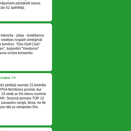
icinājumam pārstāvēt savus
ās 52 spēlētāji.
 mēneša - jūlija - iestāšanos
a nedēļas nogalē izmēģināt
 turnīros. "Ozo Golf Club"
n", turpretim "Viesturos"
ausa izcīņa komandu
uzvaru >>
līdz pēdējā raunda 15.bedrītei
LPGA fārmtūres posmā, kur
a 10.vietā ar trīs dienu summā
 PAR. Sezonā pirmais TOP 10
s pasaules rangā, tiesa, ne tik
dzes tikt uz olimpisko Rio.