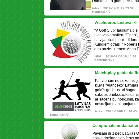
Dāmām otro gadu pēc kārtas
tālāk...
2016-07-11 17:23:32
Komentāri[0]
Vicelīderos Lietuvā >>
"V Golf Club" laukumā pie 
Lietuvas amatieru "Open", 
Latvijas čempioni ir līder
Kungiem otrais ir Roberts
otro pozīciju ieņem Anna 
tālāk...
2016-07-08 16:45:38
Komentāri[0]
Match-play gaida dalī
Par vienām no sezonas g
kļuvis "Alandeko" Latvija
gaidīs golferus arī šogad.
sāksies priekšsacīkstes, un
ar sacensību nolikumu, kā 
nosacījumu apkopojumu.
tālāk...
2016-07-06 15:14:45
Komentāri[0]
Čempionāts midamatieri
Pavisam drīz pēc Latvijas 
noskaidrošanas golferus g