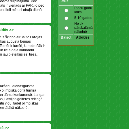
taps
 posma turpinājumā. Pēc
āts ir vienāds ar PAR, jo pēc
Piecu gadu
at lieli mīnusi otrajā dienā.
laikā
5-10 gados
Ne tik
pārskatāmā
aidās >>
nākotnē
s šķir no airBaltic Latvijas
, kas augusta beigās
omēr ir turnīri, kam drošāk ir
i, un liela daļa komandu
jau pieteikusies, tiesa,
onākšanu dienasgaismā
olimpiskā golfa turnīra
gan dāmu konkurencē. Lai gan
, Latvijas golferes reitingā
vistu vidū, tādēļ olimpiskās
iem tālākā nākotnē.
pē >>