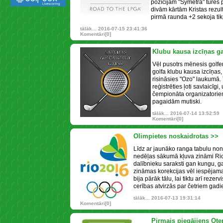
pozīcijām "Symetra" tūres
divām kārtām Kristas rezult
pirmā raunda +2 sekoja tikp
tālāk...
2016-07-15 23:41:36
Komentāri[0]
Klubu kausa izcīņas g
Vēl pusotrs mēnesis golferu
golfa klubu kausa izcīņas
risināsies "Ozo" laukumā. T
reģistrēties ļoti savlaicīg
čempionāta organizatoriem 
pagaidām mutiski.
tālāk...
2016-07-14 13:52:59
Komentāri[0]
Olimpietes noskaidrotas >>
Līdz ar jaunāko ranga tabulu n
nedēļas sākumā kļuva zināmi Rio 
dalībnieku saraksti gan kungu, 
zināmas korekcijas vēl iespējamas
bija pārāk tālu, lai tiktu arī rezer
cerības atvirzās par četriem gad
tālāk...
2016-07-13 19:31:14
Komentāri[0]
Pirmais piegājiens Ote