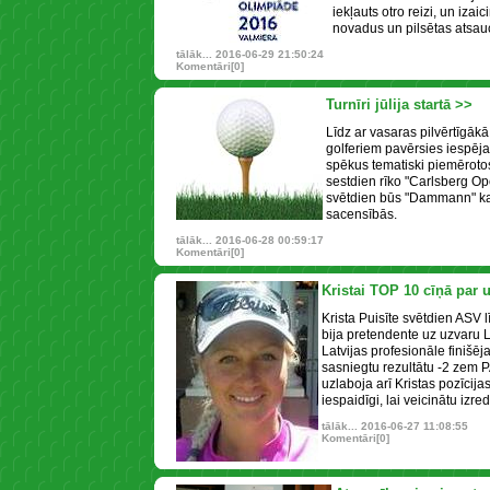
iekļauts otro reizi, un iza
novadus un pilsētas atsauc
tālāk...
2016-06-29 21:50:24
Komentāri[0]
Turnīri jūlija startā >>
Līdz ar vasaras pilvērtīgākā
golferiem pavērsies iespēj
spēkus tematiski piemērotos
sestdien rīko "Carlsberg Ope
svētdien būs "Dammann" k
sacensībās.
tālāk...
2016-06-28 00:59:17
Komentāri[0]
Kristai TOP 10 cīņā par 
Krista Puisīte svētdien ASV 
bija pretendente uz uzvaru 
Latvijas profesionāle finišēj
sasniegtu rezultātu -2 zem
uzlaboja arī Kristas pozīcija
iespaidīgi, lai veicinātu izre
tālāk...
2016-06-27 11:08:55
Komentāri[0]