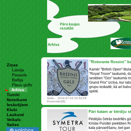
Pāru kaujas
rezultâti
Arhīvs
"Ristorante Rossini" b
Ziņas
Kamēr "British Open" titula
Latvija
"Royal Troon" laukumā, d
Pasaule
sestdien "Ozo" laukumā ris
Baltija
Grand Prix" izcīņa, kur la
Pļavu golfs
grupu ieskaitē, kā arī bal
Arhīvs
spēlē.
Turnīri
tālāk...
2016-07-16 23:54:59
Noteikumi
Komentāri[0]
Iesācējiem
Klubi
Pāri katam ar bērdiju s
Laukumi
Pēdējās četrās bedrītēs gūti
Veikals
Kristai Puisītei piektdien 
Saites
kata pārvarēšanu, bet gan