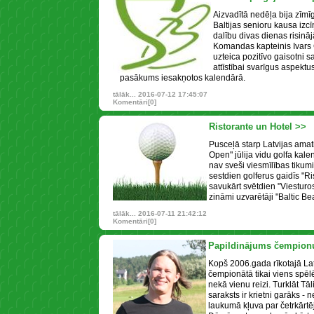
Aizvadītā nedēļa bija zīmīg
Baltijas senioru kausa izcī
dalību divas dienas risinā
Komandas kapteinis Ivars G
uzteica pozitīvo gaisotni s
attīstībai svarīgus aspektus
pasākums iesakņotos kalendārā.
tālāk...
2016-07-12 17:45:07
Komentāri[0]
Ristorante un Hotel >>
Pusceļā starp Latvijas ama
Open" jūlija vidu golfa kale
nav sveši viesmīlības tikum
sestdien golferus gaidīs "Ri
savukārt svētdien "Viestur
zināmi uzvarētāji "Baltic Be
tālāk...
2016-07-11 21:42:12
Komentāri[0]
Papildinājums čempionu
Kopš 2006.gada rīkotajā La
čempionātā tikai viens spēlē
nekā vienu reizi. Turklāt Tā
saraksts ir krietni garāks -
laukumā kļuva par četrkārt