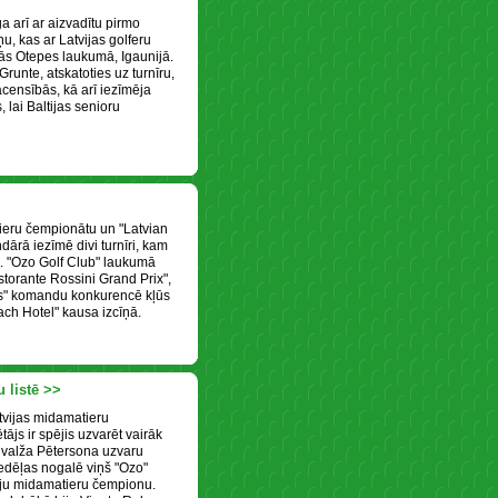
a arī ar aizvadītu pirmo
ņu, kas ar Latvijas golferu
jās Otepes laukumā, Igaunijā.
runte, atskatoties uz turnīru,
acensībās, kā arī iezīmēja
, lai Baltijas senioru
tieru čempionātu un "Latvian
ndārā iezīmē divi turnīri, kam
i. "Ozo Golf Club" laukumā
storante Rossini Grand Prix",
os" komandu konkurencē kļūs
ach Hotel" kausa izcīņā.
 listē >>
tvijas midamatieru
tājs ir spējis uzvarēt vairāk
livalža Pētersona uzvaru
 nedēļas nogalē viņš "Ozo"
ēju midamatieru čempionu.