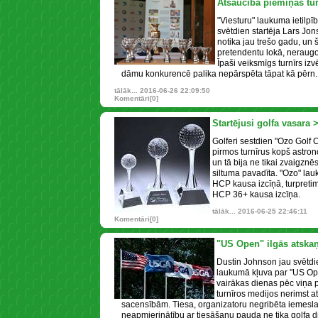
Atsaucība piemiņas tur
"Viesturu" laukuma ietilpī
svētdien startēja Lars Jon
notika jau trešo gadu, un š
pretendentu lokā, neraugot
Īpaši veiksmīgs turnīrs izv
dāmu konkurencē palika nepārspēta tāpat kā pērn.
tālāk...
2016-06-26 22:09:50
Komentāri[0]
Startējusi golfa vasara 
Golferi sestdien "Ozo Golf C
pirmos turnīrus kopš astro
un tā bija ne tikai zvaigznēs
siltuma pavadīta. "Ozo" la
HCP kausa izcīņā, turpreti
HCP 36+ kausa izcīņa.
tālāk...
2016-06-25 22:46:11
Komentāri[0]
"US Open" ilgās atska
Dustin Johnson jau svētd
laukumā kļuva par "US Op
vairākas dienas pēc viņa
turnīros medijos nerimst a
sacensībām. Tiesa, organizatoru negribēta iemesla 
neapmierinātību ar tiesāšanu pauda ne tika golfa diž