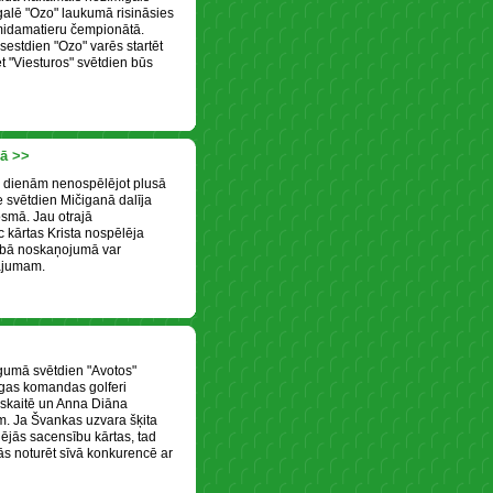
alē "Ozo" laukumā risināsies
 midamatieru čempionātā.
estdien "Ozo" varēs startēt
t "Viesturos" svētdien būs
sā >>
u dienām nenospēlējot plusā
e svētdien Mičiganā dalīja
osmā. Jau otrajā
kārtas Krista nospēlēja
abā noskaņojumā var
nājumam.
gumā svētdien "Avotos"
īgas komandas golferi
eskaitē un Anna Diāna
 Ja Švankas uzvara šķita
jās sacensību kārtas, tad
ās noturēt sīvā konkurencē ar