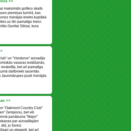
nīrā >>
bai maksimāls golferu skaits
sson piemiņas turnīrā, kas
oreiz risinājās krietni kuplākā
ies uz itin pamatīgo tveici.
ērtās Gunitai Siliņai, kura
>>
lub" un "Viesturos" aizvadīja
nomiskās vasaras iestāšanās,
 ierakstīta, bet arī pamatīga
ukumā dalībnieki sacentās
m Jaunmārupes pusē risinājās
ņas >>
ien "Oakmont Country Club"
en" čempionu, bet vēl
 pirmā panākuma "Major"
tskaņas par aizvadītajām
dēļ, jo šoreiz
gari un eksperti, bet arī