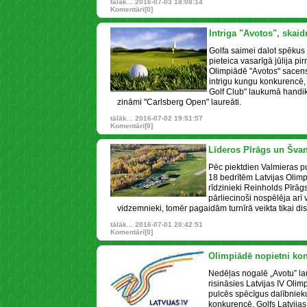
tālāk...
2016-07-03 18:08:14
Komentāri[0]
Intriga "Avotos", skai
Golfa saimei dalot spēkus 
pieteica vasarīgā jūlija pi
Olimpiādē "Avotos" sacensī
intrigu kungu konkurencē,
Golf Club" laukumā handik
zināmi "Carlsberg Open" laureāti.
tālāk...
2016-07-02 19:51:57
Komentāri[0]
Līderos Pīrāgs un Šva
Pēc piektdien Valmieras p
18 bedrītēm Latvijas Olimpi
rīdzinieki Reinholds Pīrāg
pārliecinoši nospēlēja arī 
vidzemnieki, tomēr pagaidām turnīrā veikta tikai di
tālāk...
2016-07-01 20:42:51
Komentāri[0]
Olimpiādē nopietni kon
Nedēļas nogalē „Avotu” l
risināsies Latvijas IV Oli
pulcēs spēcīgus dalībnieku
konkurencē. Golfs Latvija