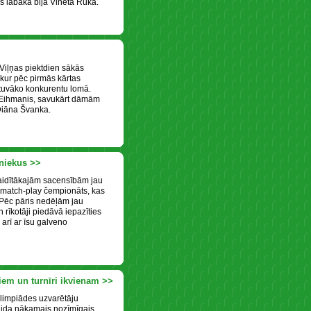
 labākā bija Vineta Ruka.
Viļņas piektdien sākās
kur pēc pirmās kārtas
u tuvāko konkurentu lomā.
 Eihmanis, savukārt dāmām
Diāna Švanka.
bniekus >>
aidītākajām sacensībām jau
s match-play čempionāts, kas
 Pēc pāris nedēļām jau
 rīkotāji piedāvā iepazīties
arī ar īsu galveno
em un turnīri ikvienam >>
Olimpiādes uzvarētāju
aida nākamais nozīmīgais