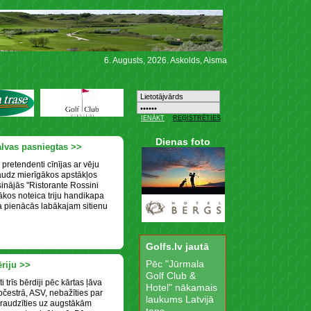
6. Augusts, 2026. Askolds, Aisma
Dienas foto
alvas pasniegtas >>
 pretendenti cīnījas ar vēju
audz mierīgākos apstākļos
inājās "Ristorante Rossini
bākos noteica triju handikapa
va pienācās labākajam sitienu
Golfs.lv jautā
Pēc "Jūrmala
ēriju >>
Golf Club &
 trīs bērdiji pēc kārtas ļāva
Hotel" nākamais
Ročestrā, ASV, nebažīties par
laukums Latvijā
 raudzīties uz augstākām