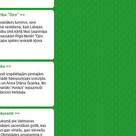
drība "Ozo" >>
vairākos turnīros, sevi
rmā sestdiena, kad Latvijas
bu otrā kārtā tikai saasināja
 savukārt Rīgā tikmēr "Ozo
apa spēles ieskaitē kļuva
nka >>
usē izspēlētajām pirmajām
ādē līderpozīcijās izvirzījās
s un Anna Diāna Švanka. Itin
vairāki "Avotus" iepazinuši
stances trešdaļa.
kurenti >>
aukumā pie Valmieras
mpiādes sacensības golfā, kas
s gan vīriešu, gan sieviešu
s Olimpiādes programmā ir