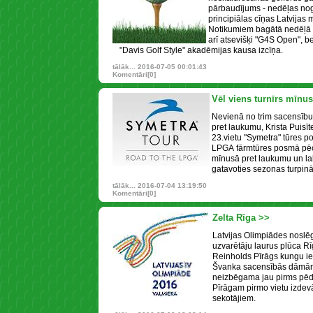
pārbaudījums - nedēļas nog
principiālas cīņas Latvijas
Notikumiem bagātā nedēļā s
arī atsevišķi "G4S Open", be
"Davis Golf Style" akadēmijas kausa izcīņa.
tālāk...
2016-07-05 00:01:43
Komentāri[0]
Vēl viens turnīrs mīnu
Nevienā no trim sacensīb
pret laukumu, Krista Puisīt
23.vietu "Symetra" tūres p
LPGA fārmtūres posmā pēc 
mīnusā pret laukumu un l
gatavoties sezonas turpi
tālāk...
2016-07-04 13:19:50
Komentāri[0]
Zelta Rīga >>
Latvijas Olimpiādes noslē
uzvarētāju laurus plūca R
Reinholds Pīrāgs kungu i
Švanka sacensībās dāmām.
neizbēgama jau pirms pēdē
Pīrāgam pirmo vietu izdev
sekotājiem.