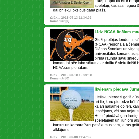
Latvijā tāpat kā citur Eirop
spēlētāji, kas sasnieguši
dalībnieku loks būs gana plašs.
tālāk...
2019-05-13 11:34:02
Komentāri[0]
Līdz NCAA finālam mazl
Gluži pretējas tendences 
(NCAA) reģionālajā čempi
Diānas Švankas un viņas 
universitātes komandas s
pirmā raunda savu sniegum
komandai pēc laba sākuma ar dalītu 8.vietu finišā bi
NCAA čempionātam.
tālāk...
2019-05-10 16:09:10
Komentāri[0]
Ikvienam piedāvā Jūrm
Lielisku pieredzi golfā gūst 
arī tie, kuru pieredze brīni
kā arī nākamie golferi, kam
iespējams, vēl nav nojaus
Hotel" piedāvā gan treniņ
spēlētājiem un junioru ak
kursus un korporatīvus pasākumus tiem, kurus gol
atklājumu.
tālāk...
2019-05-08 11:47:32