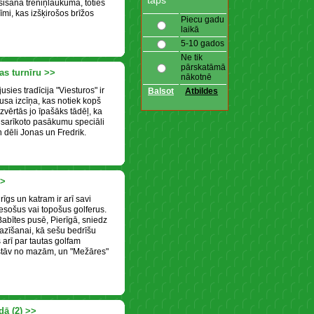
taps
sišana treniņlaukumā, toties
mi, kas izšķirošos brīžos
Piecu gadu
laikā
5-10 gados
Ne tik
pārskatāmā
as turnīru >>
nākotnē
sies tradīcija "Viesturos" ir
sa izcīņa, kas notiek kopš
zvērtās jo īpašāks tādēļ, ka
 sarīkoto pasākumu speciāli
n dēli Jonas un Fredrik.
>>
rīgs un katram ir arī savi
 esošus vai topošus golferus.
abītes pusē, Pierīgā, sniedz
pazīšanai, kā sešu bedrīšu
 arī par tautas golfam
sastāv no mazām, un "Mežāres"
dā (2) >>