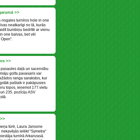
 garumā >>
 nogales turnīros hole in one
vas neatkarīgi no tā, kurās
idīt bumbiņu bedrītē ar vienu
in one balvas, bet vēl
f Open".
gos >>
 pasaules daļā un sacensību
ašmāju golfa pavasaris var
dažādos ranga sarakstos, kur
ugstāk pašlaik ir pakāpusies
ru topos, ieņemot 177.vietu
 un 235. pozīciju ASV
stā.
 >>
eņa tūrē, Laura Jansone
 nekavējās ielēkt "Symetra"
iestāja turnīrā Arkanzasā.