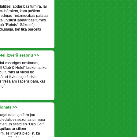
līties labdarības turnīrā, lai
šanu bērniem, kam pašiem
iedrijas Tirdzniecības palātas
s/Livslust labdarības turnīrs
ubā "Reinis". Sākotnēji
.maijā, bet tika pārcelts
tel izvērš sezonu >>
stot vasarīgas noskaņas,
lf Club & Hotel" laukumā, kur
u turnīrs ar viesu no
 arī ikviens golferis ir
as trešajām sacensībām, kas
ng".
ionāts >>
ajai daļai golferu jau
piedalīties sezonas pirmajā
dien un sestdien "Ozo Golf
pēkus ar citiem
 Te ir vietā piebilst, ka