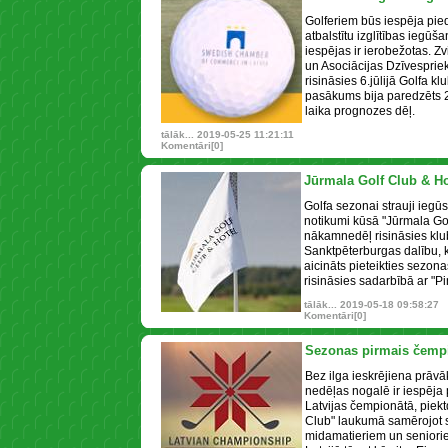
Golferiem būs iespēja pieda
atbalstītu izglītības iegū
iespējas ir ierobežotas. Zv
un Asociācijas Dzīvespriek
risināsies 6.jūlijā Golfa kl
pasākums bija paredzēts 26
laika prognozes dēļ.
tālāk...
2019-05-25 11:21:11
Komentāri[0]
Jūrmala Golf Club & Ho
Golfa sezonai strauji iegū
notikumi kūsā "Jūrmala Go
nākamnedēļ risināsies klub
Sanktpēterburgas dalību, kā
aicināts pieteikties sezon
risināsies sadarbībā ar "Pi
tālāk...
2019-05-18 09:58:27
Komentāri[0]
Sezonas pirmais čemp
Bez ilga ieskrējiena prāvāk
nedēļas nogalē ir iespēja 
Latvijas čempionātā, piekt
Club" laukumā samērojot s
midamatieriem un senioriem.