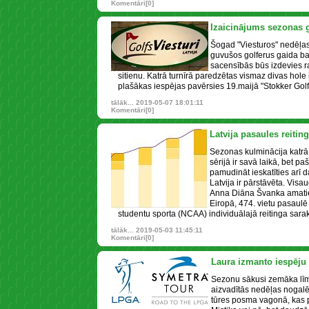
Komentāri[0]
Izaicinājums sezonas
Šogad "Viesturos" nedēļas
guvušos golferus gaida bal
sacensībās būs izdevies ra
sitienu. Katrā turnīrā paredzētas vismaz divas hole 
plašākas iespējas pavērsies 19.maijā "Stokker Gol
tālāk...
2019-05-07 18:01:11
Komentāri[0]
Latvija pasaules reitin
Sezonas kulminācija katrā
sērijā ir savā laikā, bet p
pamudināt ieskatīties arī 
Latvija ir pārstāvēta. Visa
Anna Diāna Švanka amatie
Eiropā, 474. vietu pasaulē
studentu sporta (NCAA) individuālajā reitinga sarak
tālāk...
2019-05-03 11:45:11
Komentāri[0]
Laura izmanto iespēju
Sezonu sākusi zemāka līm
aizvadītās nedēļas nogalē
tūres posma vagonā, kas p