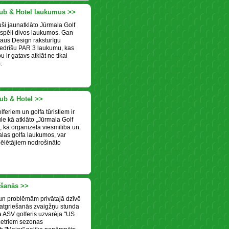
lub & Hotel laukumus >>
uši jaunatklāto Jūrmala Golf
 spēli divos laukumos. Gan
aus Design raksturīgu
bedrīšu PAR 3 laukumu, kas
 ir gatavs atklāt ne tikai
.
lub & Hotel >>
eriem un golfa tūristiem ir
ule kā atklāto „Jūrmala Golf
u, kā organizēta viesmīlība un
las golfa laukumos, var
pēlētājiem nodrošināto
ešanās >>
un problēmām privātajā dzīvē
 atgriešanās zvaigžņu stunda
 ASV golferis uzvarēja "US
 četriem sezonas