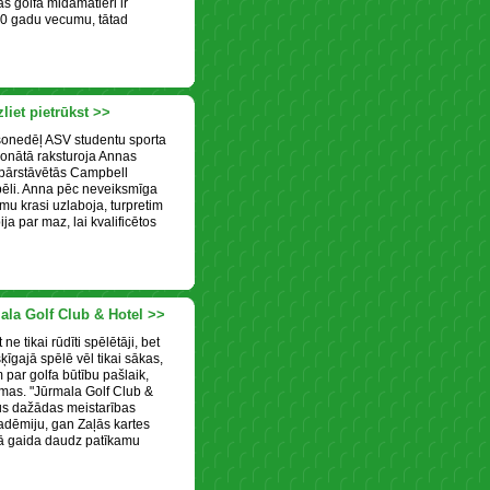
as golfā midamatieri ir
 30 gadu vecumu, tātad
iet pietrūkst >>
šonedēļ ASV studentu sporta
onātā raksturoja Annas
pārstāvētās Campbell
pēli. Anna pēc neveiksmīga
u krasi uzlaboja, turpretim
ja par maz, lai kvalificētos
ala Golf Club & Hotel >>
ne tikai rūdīti spēlētāji, bet
šķīgajā spēlē vēl tikai sākas,
 par golfa būtību pašlaik,
mas. "Jūrmala Golf Club &
us dažādas meistarības
adēmiju, gan Zaļās kartes
fā gaida daudz patīkamu