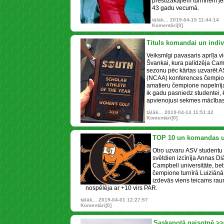
prestižākajiem turnīriem j
43 gadu vecumā.
tālāk...
2019-04-15 11:44:14
Komentāri[0]
Tituls komandai un indiv
Veiksmīgi pavasaris aprīļa v
Švankai, kura palīdzēja Camp
sezonu pēc kārtas uzvarēt A
(NCAA) konferences čempionā
amatieru čempione nopelnīja
ik gadu pasniedz studentei,
apvienojusi sekmes mācības
tālāk...
2019-04-14 11:51:42
Komentāri[0]
TOP 10 un komandas u
Otro uzvaru ASV studentu
svētdien izcīnīja Annas D
Campbell universitāte, bet
čempione turnīrā Luiziānā 
izdevās viens teicams raun
nospēlēja ar +10 virs PAR.
tālāk...
2019-04-01 12:27:57
Komentāri[0]
Saskaņotā gaisotnē >>