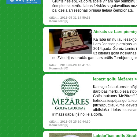
Grunte neslēpj, ka golfa spēle viņam nav bumbiņu 
čempions uzsvēra labas fiziskās sagatavotības nozī
palīdzēja arī sezonas pirmajā lielajā čempionātā.
tālāk...
2019-05-31 14:59:38
Komentāri[0]
Atskats uz Lars piemiņ
Kā laba un nu jau iesakņoju
Lars Jonsson piemiņas kau
2014.gada. Šoreiz turnīrs i
uz īstenās golfa noskaņās
no Zviedrijas ieradās gan Lars brālis Tornbjorn, ga
tālāk...
2019-05-28 18:41:58
Komentāri[0]
Iepazīt golfu Mežārēs 
Katrs golfa laukums ir atšķi
darbības mērķi, piesaistot
Golfa laukums "Mežāres" B
lieliskas iespējas golfa ie
pitch&putt laukums, dēvēts
atbilstošu. Lielas lietas 
ir mazs gabaliņš no lielā golfa.
tālāk...
2019-05-25 10:44:30
Komentāri[0]
Labdarības golfs Sigul