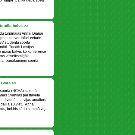
eb "Major" palika nepārspēts
iduāla balva >>
idū turpinājās Annai Diānai
bell universitātei ceturto
SV studentu sporta
tā. Turklāt Latvijas
 īpašu balvu, ko konferencē
 kas visveiksmīgāk
 ar panākumiem sportā.
zvara >>
 sporta (NCAA) sezonā
iānas Švankas pārstāvētā
 individuāli Latvijas amatieru
dalīja 10.vietu. Annai
ds, bet trīs kārtu summā viņa