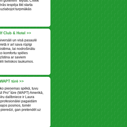
ām golferēm "Mystic Creek
ās iespēja tikt starta
, uzlabojot turpmākās
lf Club & Hotel >>
niversāli un visā pasaulē
ietā ir arī sava rūpīgi
stēma, lai nodrošinātu
ko komfortu spēles
zīstina ar saviem
li lieliskos laukumos.
 WAPT tūrē >>
ko pieņemas spēkā, tuvu
All Pro" tūre (WAPT) Amerikā,
īru dalībniece ir Laura
i profesionālei pagaidām
majos posmos, tomēr
u pieredzi, gan pretendēt uz