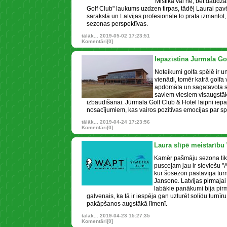
Mistika vai nē, bet daudz
Golf Club" laukums uzdzen tirpas, tādēļ Laurai pavēr
sarakstā un Latvijas profesionāle to prata izmantot
sezonas perspektīvas.
tālāk...
2019-05-02 17:23:51
Komentāri[0]
Iepazīstina Jūrmala Go
Noteikumi golfa spēlē ir u
vienādi, tomēr katrā golfa v
apdomāta un sagatavota si
saviem viesiem visaugstā
izbaudīšanai. Jūrmala Golf Club & Hotel laipni iepa
nosacījumiem, kas vairos pozitīvas emocijas par spē
tālāk...
2019-04-24 17:23:56
Komentāri[0]
Laura slīpē meistarību
Kamēr pašmāju sezona tik
pusceļam jau ir sieviešu "
kur šosezon pastāvīga turn
Jansone. Latvijas pirmaja
labākie panākumi bija pir
galvenais, ka tā ir iespēja gan uzturēt solīdu turnīr
pakāpšanos augstākā līmenī.
tālāk...
2019-04-23 15:27:35
Komentāri[0]