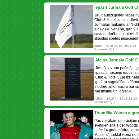
Iepazīt Jūrmala Golf C
Jau daudzi golferi iepazin
Club & Hotel, kas piedāvā
Jūrmalas laukumu ar Nickl
ainavisku vērienu, gan 9 
savu noderību un pievilcību
skaistās spēles iesācējiem
tālāk...
2019-04-18 10:34:05
Komentāri[0]
Aicina Jūrmala Golf C
Jaunā sezona pašmāju golf
īpaša ar iespēju iepazīt n
Club & Hotel”. Lai izzināt
golferu sagaidīšana Jūrma
noderēt informācija par s
viesmīlību un loģistiku.
tālāk...
2019-04-24 16:26:19
Komentāri[0]
Triumfāla Woods atgri
Pēc vairākām operācijām 
svētdien sita Tiger Woods
- pēc 14 gadu pārtraukuma
Masters", turklāt vienā no