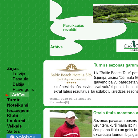
Pāru kaujas
rezultâti
Arhīvs
Turnīrs sezonas garum
Ziņas
Uz "Baltic Beach Tour" pos
Latvija
5.jūnijā, aicina "Jūrmala G
Pasaule
galveno balvu paredzēta 
Baltija
ik mēnesi risināsies viens vai vairāki posmi, bet da
Pļavu golfs
iekrāt labus rezultātus, lai uzlabotu izredzes sezo
Arhīvs
tālāk...
2019-06-03 15:12:46
Turnīri
Komentāri[0]
Noteikumi
Iesācējiem
Otrais tituls maratona v
Klubi
Laukumi
Sezonas pavasara posms v
Gruntem, kurš maijā izcīnīj
Veikals
čempiona titulu un golfs.lv 
Saites
uzvarētāja lauriem bija ga