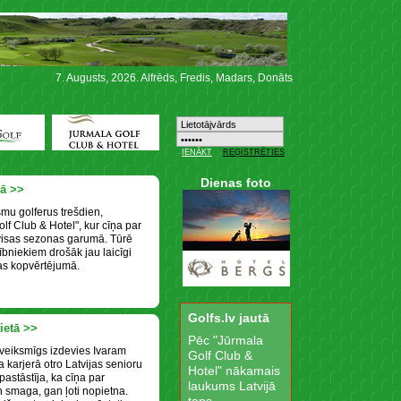
7. Augusts, 2026. Alfrēds, Fredis, Madars, Donāts
Dienas foto
ā >>
mu golferus trešdien,
olf Club & Hotel", kur cīņa par
visas sezonas garumā. Tūrē
lībniekiem drošāk jau laicīgi
nas kopvērtējumā.
Golfs.lv jautā
ietā >>
Pēc "Jūrmala
eiksmīgs izdevies Ivaram
Golf Club &
a karjerā otro Latvijas senioru
Hotel" nākamais
pastāstīja, ka cīņa par
laukums Latvijā
n smaga, gan ļoti nopietna.