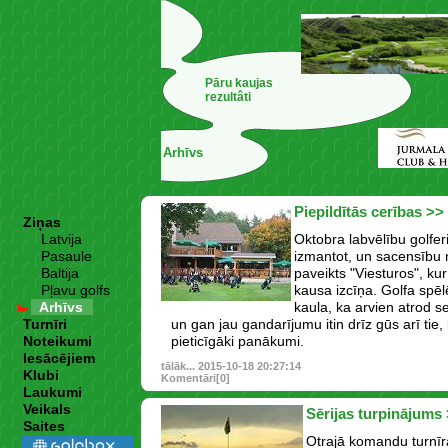
Pāru kaujas
rezultâti
Arhīvs
Piepildītās cerības >>
Ziņas
Latvija
Oktobra labvēlību golfer
Pasaule
izmantot, un sacensību 
Baltija
paveikts "Viesturos", kur
Pļavu golfs
kausa izcīņa. Golfa spēlē
Arhīvs
kaula, ka arvien atrod s
Turnīri
un gan jau gandarījumu itin drīz gūs arī tie,
Noteikumi
pieticīgāki panākumi.
Iesācējiem
tālāk...
2015-10-18 20:27:14
Klubi
Komentāri[0]
Laukumi
Veikals
Sērijas turpinājums
Saites
Otrajā komandu turnīr