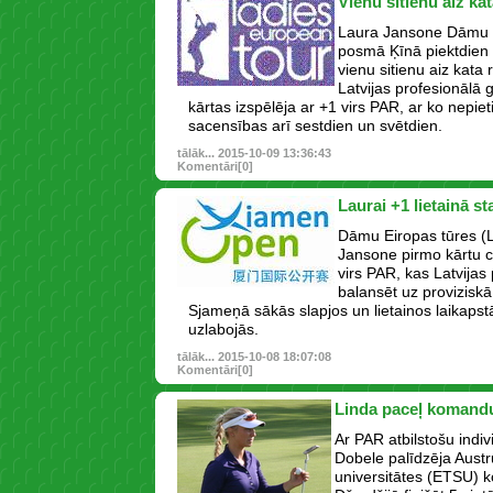
Vienu sitienu aiz ka
Laura Jansone Dāmu E
posmā Ķīnā piektdien f
vienu sitienu aiz kata
Latvijas profesionālā
kārtas izspēlēja ar +1 virs PAR, ar ko nepieti
sacensības arī sestdien un svētdien.
tālāk...
2015-10-09 13:36:43
Komentāri[0]
Laurai +1 lietainā st
Dāmu Eiropas tūres (
Jansone pirmo kārtu ce
virs PAR, kas Latvijas 
balansēt uz proviziskā
Sjameņā sākās slapjos un lietainos laikapst
uzlabojās.
tālāk...
2015-10-08 18:07:08
Komentāri[0]
Linda paceļ komand
Ar PAR atbilstošu indiv
Dobele palīdzēja Austr
universitātes (ETSU) 