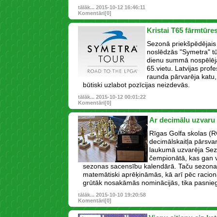
tālāk...
2015-10-12 16:46:11
Komentāri[0]
Kristai T65 fārmtūr
Sezonā priekšpēdējais
noslēdzās "Symetra" tūr
dienu summā nospēlēja 
65.vietu. Latvijas prof
raunda pārvarēja katu,
būtiski uzlabot pozīcijas neizdevās.
tālāk...
2015-10-12 00:01:22
Komentāri[0]
Ar decimālu uzvaru
Rīgas Golfa skolas (
decimālskaitļa pārsva
laukumā uzvarēja Se
čempionātā, kas gan v
sezonas sacensību kalendārā. Taču sezona
matemātiski aprēķināmās, kā arī pēc racio
grūtāk nosakāmās nominācijās, tika pasnieg
tālāk...
2015-10-10 19:20:58
Komentāri[0]