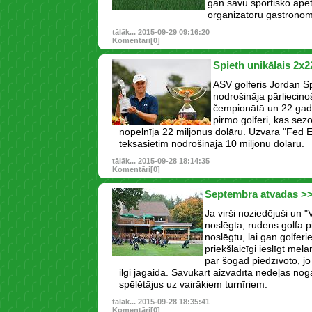
gan savu sportisko apetī
organizatoru gastrono
tālāk...
2015-09-29 09:16:20
Komentāri[0]
Spieth unikālais 2x2
ASV golferis Jordan S
nodrošināja pārliecin
čempionātā un 22 gad
pirmo golferi, kas se
nopelnīja 22 miljonus dolāru. Uzvara "Fed 
teksasietim nodrošināja 10 miljonu dolāru.
tālāk...
2015-09-28 18:14:35
Komentāri[0]
Septembra atvadas >
Ja virši noziedējuši un "
noslēgta, rudens golfa p
noslēgtu, lai gan golferie
priekšlaicīgi ieslīgt mela
par šogad piedzīvoto, jo
ilgi jāgaida. Savukārt aizvadītā nedēļas nog
spēlētājus uz vairākiem turnīriem.
tālāk...
2015-09-28 18:35:41
Komentāri[0]