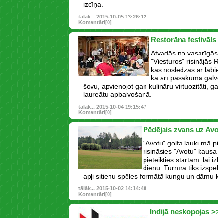
izcīņa.
tālāk...
2015-10-05 13:26:12
Komentāri[0]
Restorāna festivāls
Atvadās no vasarīgās
"Viesturos" risinājās 
kas noslēdzās ar labi
kā arī pasākuma galve
šovu, apvienojot gan kulināru virtuozitāti, 
laureātu apbalvošanā.
tālāk...
2015-10-04 19:15:47
Komentāri[0]
Pēdējais zvans uz Av
"Avotu" golfa laukumā p
risināsies "Avotu" kausa 
pieteikties startam, lai i
dienu. Turnīrā tiks izspē
apļi sitienu spēles formātā kungu un dāmu
tālāk...
2015-10-02 14:14:48
Komentāri[0]
Indijā neskopojas >