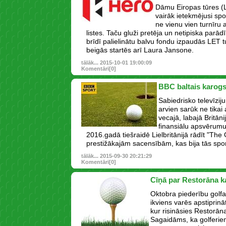
Dāmu Eiropas tūres (
vairāk ietekmējusi spo
ne vienu vien turnīru 
listes. Taču gluži pretēja un netipiska parā
brīdī palielinātu balvu fondu izpaudās LET tu
beigās startēs arī Laura Jansone.
tālāk...
2015-10-01 19:00:09
Komentāri[0]
BBC baltais karog
Sabiedrisko televīziju
arvien sarūk ne tikai 
vecajā, labajā Britān
finansiālu apsvērumu
2016.gadā tiešraidē Lielbritānijā rādīt "The
prestižākajām sacensībām, kas bija tās sp
tālāk...
2015-09-30 20:21:29
Komentāri[0]
Cīņā par Restorāna 
Oktobra piederību golf
ikviens varēs apstiprinā
kur risināsies Restorān
Sagaidāms, ka golferie