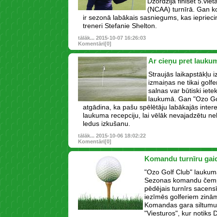
Džordžijā finišēt 5.vie
(NCAA) turnīrā. Gan k
ir sezonā labākais sasniegums, kas ieprieci
treneri Stefanie Shelton.
tālāk...
2015-10-07 16:26:03
Komentāri[0]
Ar cieņu pret lauku
Straujās laikapstākļu 
izmaiņas ne tikai golfe
salnas var būtiski iete
laukumā. Gan "Ozo Gol
atgādina, ka pašu spēlētāju labākajās interes
laukuma recepciju, lai vēlāk nevajadzētu nel
ledus izkušanu.
tālāk...
2015-10-06 18:02:22
Komentāri[0]
Komandu turnīru gai
"Ozo Golf Club" laukumā
Sezonas komandu čempi
pēdējais turnīrs sacens
iezīmēs golferiem zin
Komandas gara siltumu 
"Viesturos", kur notiks