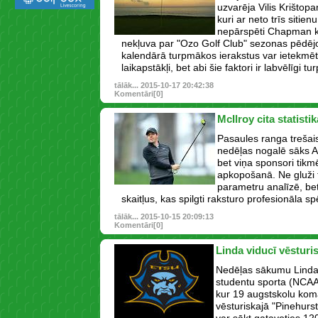
uzvarēja Vilis Krištop
kuri ar neto trīs sitien
nepārspēti Chapman k
nekļuva par "Ozo Golf Club" sezonas pēdējo
kalendārā turpmākos ierakstus var ietekmēt 
laikapstākļi, bet abi šie faktori ir labvēlīgi 
tālāk...
2015-10-17 20:42:38
Komentāri[0]
McIlroy cita statisti
Pasaules ranga trešai
nedēļas nogalē sāks 
bet viņa sponsori tikmē
apkopošanā. Ne gluži t
parametru analīzē, bet
skaitļus, kas spilgti raksturo profesionāla sp
tālāk...
2015-10-15 20:09:13
Komentāri[0]
Linda viducī vēsturi
Nedēļas sākumu Linda
studentu sporta (NCAA)
kur 19 augstskolu ko
vēsturiskajā "Pinehurs