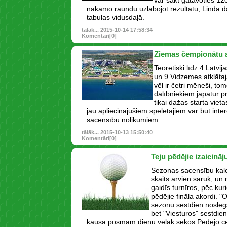
var sākt gatavoties 120
nākamo raundu uzlabojot rezultātu, Linda dal
tabulas vidusdaļā.
tālāk...
2015-10-14 17:58:34
Komentāri[0]
Ziemas čempionātu a
Teorētiski līdz 4.Latv
un 9.Vidzemes atklāt
vēl ir četri mēneši, to
dalībniekiem jāpatur pr
tikai dažas starta viet
jau apliecinājušiem spēlētājiem var būt inter
sacensību nolikumiem.
tālāk...
2015-10-13 15:50:40
Komentāri[0]
Teju pēdējie izaicinā
Sezonas sacensību kale
skaits arvien sarūk, un
gaidīs turnīros, pēc kuri
pēdējie fināla akordi. "O
sezonu sestdien noslē
bet "Viesturos" sestdi
kausa posmam dienu vēlāk sekos Pēdējo ce