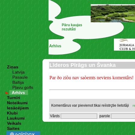
Pāru kaujas
rezultâti
Arhīvs
Līderos Pīrāgs un Švanka
Ziņas
Latvija
Pasaule
Par ðo ziòu nav saòemts neviens komentârs!
Baltija
Pļavu golfs
Arhīvs
Turnīri
Noteikumi
Komentârus var pievienot tikai reìistrçtie lietotâji
r
Iesācējiem
Klubi
Vârds
parole
Laukumi
Veikals
Saites