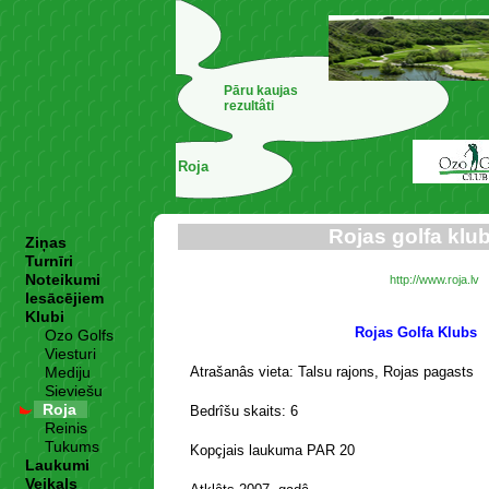
Pāru kaujas
rezultâti
Roja
Rojas golfa klu
Ziņas
Turnīri
Noteikumi
http://www.roja.lv
Iesācējiem
Klubi
Rojas Golfa Klubs
Ozo Golfs
Viesturi
Mediju
Atrašanâs vieta: Talsu rajons, Rojas pagasts
Sieviešu
Roja
Bedrîšu skaits: 6
Reinis
Tukums
Kopçjais laukuma PAR 20
Laukumi
Veikals