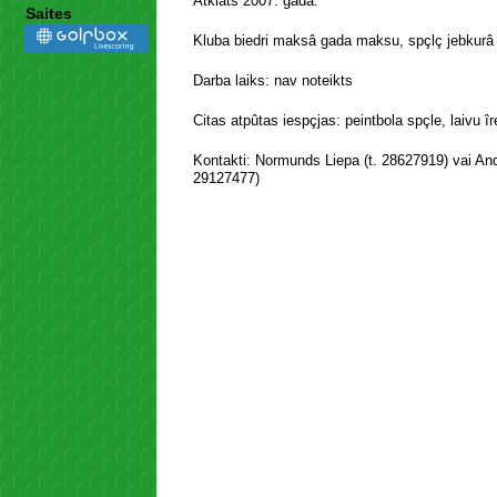
Atklâts 2007. gadâ.
Saites
Kluba biedri maksâ gada maksu, spçlç jebkurâ 
Darba laiks: nav noteikts
Citas atpûtas iespçjas: peintbola spçle, laivu î
Kontakti: Normunds Liepa (t. 28627919) vai And
29127477)