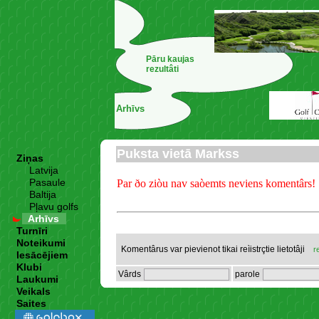
Pāru kaujas
rezultâti
Arhīvs
Puksta vietā Markss
Ziņas
Latvija
Pasaule
Par ðo ziòu nav saòemts neviens komentârs!
Baltija
Pļavu golfs
Arhīvs
Turnīri
Noteikumi
Komentârus var pievienot tikai reìistrçtie lietotâji
r
Iesācējiem
Klubi
Vârds
parole
Laukumi
Veikals
Saites