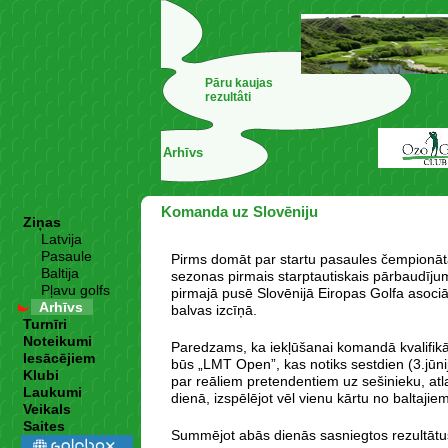
Pāru kaujas
rezultâti
Arhīvs
Komanda uz Slovēniju
Ziņas
Latvija
Pasaule
Pirms domāt par startu pasaules čempionā
Baltija
sezonas pirmais starptautiskais pārbaudījums
Pļavu golfs
pirmajā pusē Slovēnijā Eiropas Golfa asoci
Arhīvs
balvas izcīņā.
Turnīri
Noteikumi
Paredzams, ka iekļūšanai komandā kvalifik
Iesācējiem
būs „LMT Open”, kas notiks sestdien (3.jūnij
Klubi
par reāliem pretendentiem uz sešinieku, atl
Laukumi
dienā, izspēlējot vēl vienu kārtu no baltajie
Veikals
Saites
Summējot abās dienās sasniegtos rezultātus,