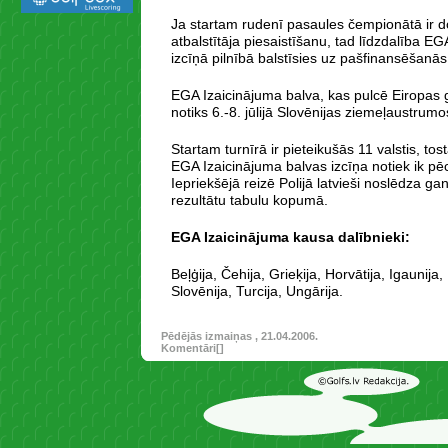
Ja startam rudenī pasaules čempionātā ir 
atbalstītāja piesaistīšanu, tad līdzdalība E
izcīņā pilnībā balstīsies uz pašfinansēšanās
EGA Izaicinājuma balva, kas pulcē Eiropas go
notiks 6.-8. jūlijā Slovēnijas ziemeļaustrumo
Startam turnīrā ir pieteikušās 11 valstis, tost
EGA Izaicinājuma balvas izcīņa notiek ik pē
Iepriekšējā reizē Polijā latvieši noslēdza g
rezultātu tabulu kopumā.
EGA Izaicinājuma kausa dalībnieki:
Beļģija, Čehija, Grieķija, Horvātija, Igaunija, 
Slovēnija, Turcija, Ungārija.
Pēdējās izmaiņas , 21.04.2006.
Komentāri[
]