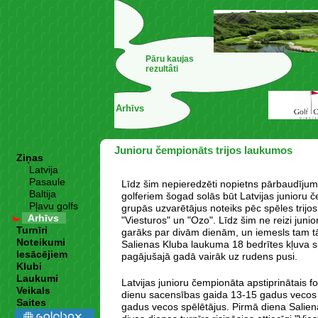
Pāru kaujas
rezultâti
Arhīvs
Junioru čempionāts trijos laukumos
Ziņas
Latvija
Pasaule
Līdz šim nepieredzēti nopietns pārbaudīju
Baltija
golferiem šogad solās būt Latvijas junioru 
Pļavu golfs
grupās uzvarētājus noteiks pēc spēles trijo
Arhīvs
"Viesturos" un "Ozo". Līdz šim ne reizi juni
Turnīri
garāks par divām dienām, un iemesls tam tā
Noteikumi
Salienas Kluba laukuma 18 bedrītes kļuva s
Iesācējiem
pagājušajā gadā vairāk uz rudens pusi.
Klubi
Laukumi
Latvijas junioru čempionāta apstiprinātais f
Veikals
dienu sacensības gaida 13-15 gadus vecos g
Saites
gadus vecos spēlētājus. Pirmā diena Salien