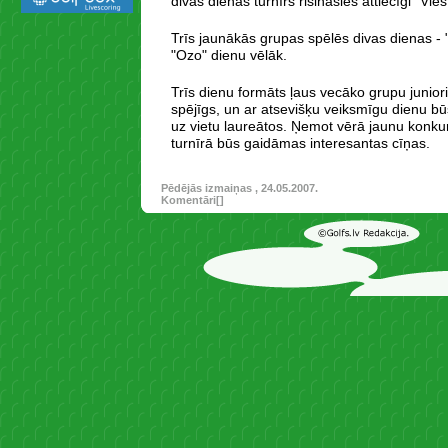
divas dienas turnīrs risināsies attiecīgi "Vi
Trīs jaunākās grupas spēlēs divas dienas - "
"Ozo" dienu vēlāk.
Trīs dienu formāts ļaus vecāko grupu junior
spējīgs, un ar atsevišķu veiksmīgu dienu bū
uz vietu laureātos. Ņemot vērā jaunu konku
turnīrā būs gaidāmas interesantas cīņas.
Pēdējās izmaiņas , 24.05.2007.
Komentāri[
]