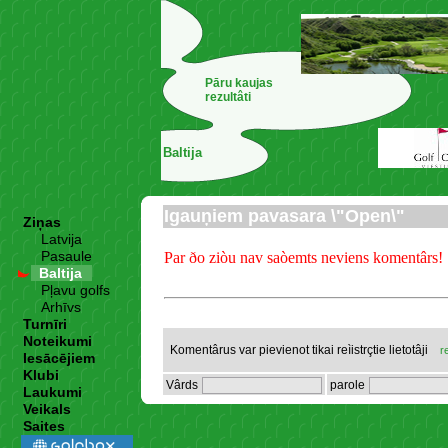
Pāru kaujas
rezultâti
Baltija
Igauņiem pavasara \"Open\"
Ziņas
Latvija
Pasaule
Par ðo ziòu nav saòemts neviens komentârs!
Baltija
Pļavu golfs
Arhīvs
Turnīri
Noteikumi
Komentârus var pievienot tikai reìistrçtie lietotâji
r
Iesācējiem
Klubi
Vârds
parole
Laukumi
Veikals
Saites