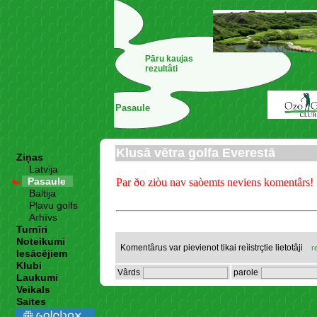
Pāru kaujas
rezultâti
Pasaule
Klusā vētra golfa Everestā
Ziņas
Latvija
Pasaule
Par ðo ziòu nav saòemts neviens komentârs!
Baltija
Pļavu golfs
Arhīvs
Turnīri
Noteikumi
Komentârus var pievienot tikai reìistrçtie lietotâji
r
Iesācējiem
Klubi
Vârds
parole
Laukumi
Veikals
Saites