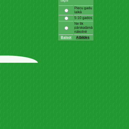
taps
Piecu gadu
laikā
5-10 gados
Ne tik
pārskatāmā
nākotnē