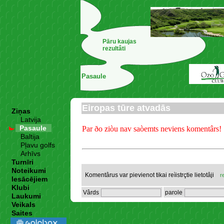
Pāru kaujas
rezultâti
Pasaule
Eiropas tūre atvadās
Ziņas
Latvija
Pasaule
Par ðo ziòu nav saòemts neviens komentârs!
Baltija
Pļavu golfs
Arhīvs
Turnīri
Noteikumi
Komentârus var pievienot tikai reìistrçtie lietotâji
r
Iesācējiem
Klubi
Vârds
parole
Laukumi
Veikals
Saites