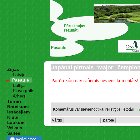
Pāru kaujas
rezultâti
Pasaule
Japānai pirmais "Major" čempio
Ziņas
Latvija
Pasaule
Par ðo ziòu nav saòemts neviens komentârs!
Baltija
Pļavu golfs
Arhīvs
Turnīri
Noteikumi
Komentârus var pievienot tikai reìistrçtie lietotâji
r
Iesācējiem
Klubi
Vârds
parole
Laukumi
Veikals
Saites