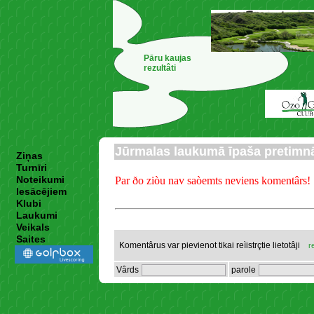
Pāru kaujas
rezultâti
Jūrmalas laukumā īpaša pretimn
Ziņas
Turnīri
Noteikumi
Par ðo ziòu nav saòemts neviens komentârs!
Iesācējiem
Klubi
Laukumi
Veikals
Saites
Komentârus var pievienot tikai reìistrçtie lietotâji
r
Vârds
parole