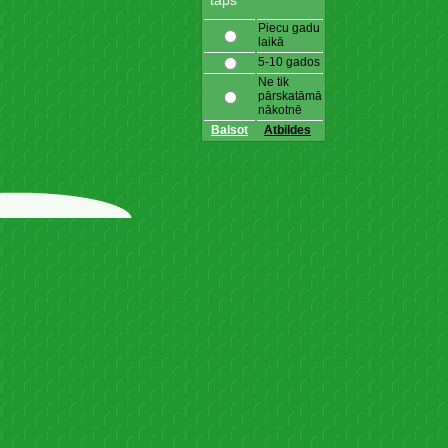
taps
Piecu gadu
laikā
5-10 gados
Ne tik
pārskatāmā
nākotnē