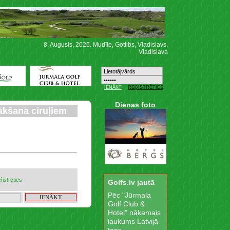
8. Augusts, 2026. Mudīte, Gotlibs, Vladislavs,
Vladislava
Dienas foto
ākšana cīruļiem
eìistrçties
Golfs.lv jautā
Pēc "Jūrmala
Golf Club &
Hotel" nākamais
laukums Latvijā